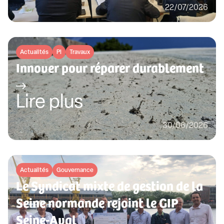
22/07/2026
Actualités
PI
Travaux
Innover pour réparer durablement
Lire plus
30/06/2026
Actualités
Gouvernance
Le Syndicat mixte de gestion de la
Seine normande rejoint le GIP
Seine-Aval