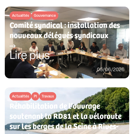
Actualités
Gouvernance
Comité syndical : installation des
nouveaux délégués syndicaux
Lire plus
05/06/2026
Actualités
PI
Travaux
Réhabilitation de l’ouvrage
soutenant la RD81 et la véloroute
sur les berges de la Seine à Rives-