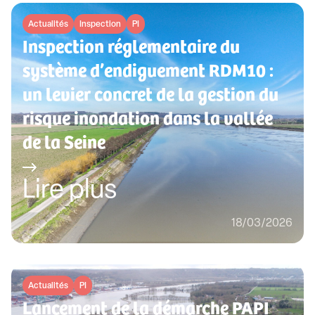
Actualités
Inspection
PI
Inspection réglementaire du
système d’endiguement RDM10 :
un levier concret de la gestion du
risque inondation dans la vallée
de la Seine
Lire plus
18/03/2026
Actualités
PI
Lancement de la démarche PAPI