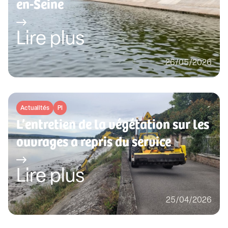
en-Seine
Lire plus
26/05/2026
Actualités
PI
L’entretien de la végétation sur les
ouvrages a repris du service
Lire plus
25/04/2026