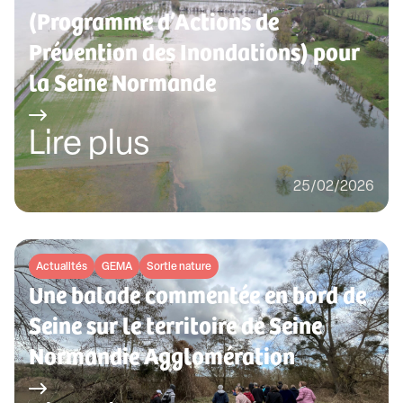
(Programme d’Actions de
Prévention des Inondations) pour
la Seine Normande
Lire plus
25/02/2026
Actualités
GEMA
Sortie nature
Une balade commentée en bord de
Seine sur le territoire de Seine
Normandie Agglomération