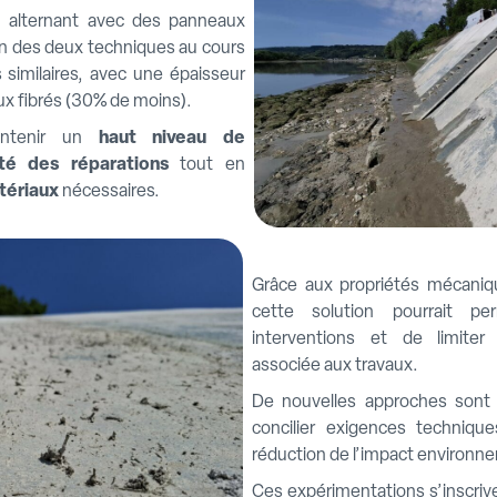
en alternant avec des panneaux
tion des deux techniques au cours
similaires, avec une épaisseur
x fibrés (30% de moins).
aintenir un
haut niveau de
ité des réparations
tout en
tériaux
nécessaires.
Grâce aux propriétés mécaniq
cette solution pourrait per
interventions et de limiter
associée aux travaux.
De nouvelles approches sont 
concilier exigences techniqu
réduction de l’impact environne
Ces expérimentations s’inscrive