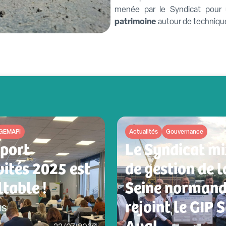
menée par le Syndicat pou
patrimoine
autour de techniqu
GEMAPI
Actualités
Gouvernance
pport
Le Syndicat mi
vités 2025 est
de gestion de l
table !
Seine norman
rejoint le GIP 
us
Aval