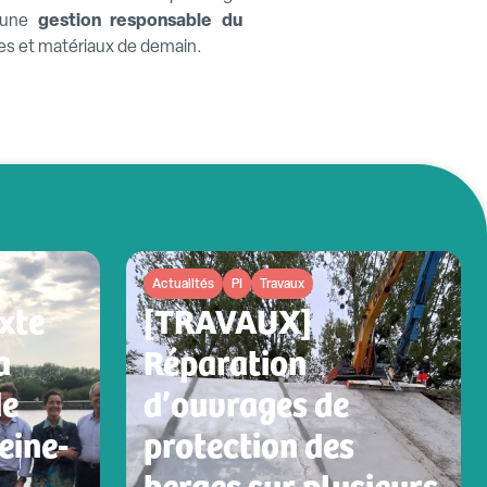
r une
gestion responsable du
es et matériaux de demain.
Actualités
PI
Travaux
xte
[TRAVAUX]
a
Réparation
de
d’ouvrages de
Seine-
protection des
berges sur plusieurs