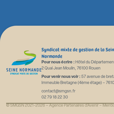
Syndicat mixte de gestion de la Sei
Normande
Pour nous écrire :
Hôtel du Départemen
2 Quai Jean Moulin, 76100 Rouen
Pour venir nous voir :
57 avenue de bret
Immeuble Bretagne (4ème étage) – 761
contact@smgsn.fr
02 79 18 22 30
© SMGSN 2021-2026 –
Agence Partenaires d’Avenir
–
Mentio