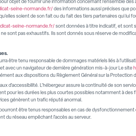
pour objet de fournir une information concernant l’ensemble des a
icat-seine-normande.fr/
des informations aussi précises que pos
u’elles soient de son fait ou du fait des tiers partenaires qui lui 
dicat-seine-normande.fr/
sont données à titre indicatif, et sont 
ne sont pas exhaustifs. Ils sont donnés sous réserve de modifica
ues.
ourra être tenu responsable de dommages matériels liés à l’utilisati
s et avec un navigateur de dernière génération mis-à-jour Le site
h
ormément aux dispositions du Règlement Général sur la Protectio
taux d’accessibilité. L’hébergeur assure la continuité de son servic
ent pour les durées les plus courtes possibles notamment à des f
rvices génèrent un trafic réputé anormal.
 pourront être tenus responsables en cas de dysfonctionnement d
nt du réseau empêchant l’accès au serveur.