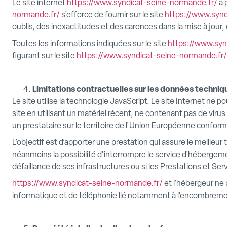
Le site internet
https://www.syndicat-seine-normande.fr/
a 
normande.fr/
s’efforce de fournir sur le site
https://www.synd
oublis, des inexactitudes et des carences dans la mise à jour, q
Toutes les informations indiquées sur le site
https://www.syn
figurant sur le site
https://www.syndicat-seine-normande.fr/
Limitations contractuelles sur les données techniq
Le site utilise la technologie JavaScript. Le site Internet ne p
site en utilisant un matériel récent, ne contenant pas de viru
un prestataire sur le territoire de l’Union Européenne conf
L’objectif est d’apporter une prestation qui assure le meilleur 
néanmoins la possibilité d’interrompre le service d’hébergem
défaillance de ses infrastructures ou si les Prestations et Se
https://www.syndicat-seine-normande.fr/
et l’hébergeur ne
informatique et de téléphonie lié notamment à l’encombreme