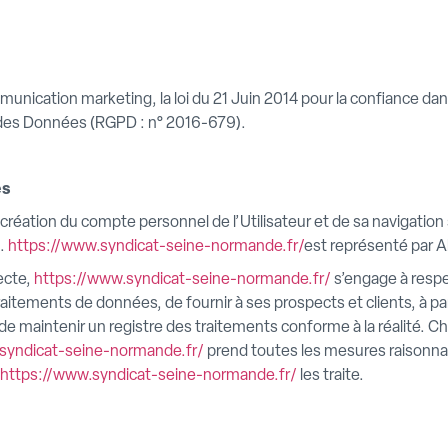
unication marketing, la loi du 21 Juin 2014 pour la confiance dan
 des Données (RGPD : n° 2016-679).
es
création du compte personnel de l’Utilisateur et de sa navigation
.
https://www.syndicat-seine-normande.fr/
est représenté par A
ecte,
https://www.syndicat-seine-normande.fr/
s’engage à respec
traitements de données, de fournir à ses prospects et clients, à p
de maintenir un registre des traitements conforme à la réalité. C
syndicat-seine-normande.fr/
prend toutes les mesures raisonnabl
https://www.syndicat-seine-normande.fr/
les traite.