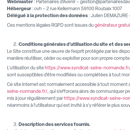
Webmaster
: Partenaires d’Avenir – gestion@partenairesda
Hébergeur
: ovh – 2 rue Kellermann 59100 Roubaix 1007
Délégué à la protection des données
: Julien DEMAZURE 
Ces mentions légales RGPD sont issues du
générateur gratui
Conditions générales d’utilisation du site et des s
Le Site constitue une œuvre de l’esprit protégée par les disp
manière réutiliser, céder ou exploiter pour son propre compte
L’utilisation du site
https://www.syndicat-seine-normande.fr
sont susceptibles d’être modifiées ou complétées à tout mome
Ce site internet est normalement accessible à tout moment a
seine-normande.fr/
, qui s’efforcera alors de communiquer pr
mis à jour régulièrement par
https://www.syndicat-seine-no
néanmoins à l’utilisateur qui est invité à s’y référer le plus s
Description des services fournis.