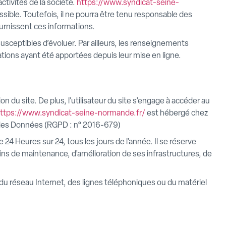
ctivités de la société.
https://www.syndicat-seine-
sible. Toutefois, il ne pourra être tenu responsable des
fournissent ces informations.
susceptibles d’évoluer. Par ailleurs, les renseignements
tions ayant été apportées depuis leur mise en ligne.
on du site. De plus, l’utilisateur du site s’engage à accéder au
ttps://www.syndicat-seine-normande.fr/
est hébergé chez
n des Données (RGPD : n° 2016-679)
e 24 Heures sur 24, tous les jours de l’année. Il se réserve
ins de maintenance, d’amélioration de ses infrastructures, de
u réseau Internet, des lignes téléphoniques ou du matériel