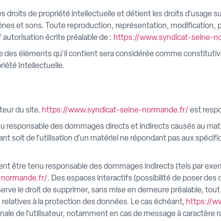
s droits de propriété intellectuelle et détient les droits d’usage s
nes et sons. Toute reproduction, représentation, modification, pu
f autorisation écrite préalable de :
https://www.syndicat-seine-n
que des éléments qu’il contient sera considérée comme constitut
iété Intellectuelle.
teur du site.
https://www.syndicat-seine-normande.fr/
est respo
u responsable des dommages directs et indirects causés au matériel
tant soit de l’utilisation d’un matériel ne répondant pas aux spécifi
nt être tenu responsable des dommages indirects (tels par exe
-normande.fr/
. Des espaces interactifs (possibilité de poser des 
erve le droit de supprimer, sans mise en demeure préalable, tout
ns relatives à la protection des données. Le cas échéant,
https://w
pénale de l’utilisateur, notamment en cas de message à caractère r