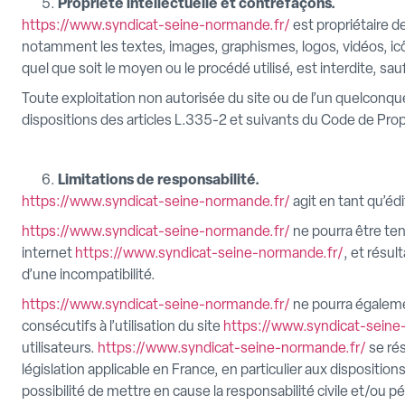
Propriété intellectuelle et contrefaçons.
https://www.syndicat-seine-normande.fr/
est propriétaire de
notamment les textes, images, graphismes, logos, vidéos, icô
quel que soit le moyen ou le procédé utilisé, est interdite, sau
Toute exploitation non autorisée du site ou de l’un quelcon
dispositions des articles L.335-2 et suivants du Code de Propr
Limitations de responsabilité.
https://www.syndicat-seine-normande.fr/
agit en tant qu’édi
https://www.syndicat-seine-normande.fr/
ne pourra être ten
internet
https://www.syndicat-seine-normande.fr/
, et résul
d’une incompatibilité.
https://www.syndicat-seine-normande.fr/
ne pourra égaleme
consécutifs à l’utilisation du site
https://www.syndicat-seine
utilisateurs.
https://www.syndicat-seine-normande.fr/
se rés
législation applicable en France, en particulier aux dispositio
possibilité de mettre en cause la responsabilité civile et/ou 