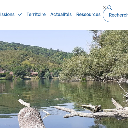
ns légales
issions
Territoire
Actualités
Ressources