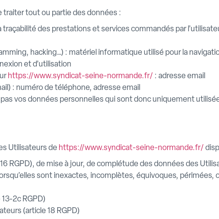
 traiter tout ou partie des données :
la traçabilité des prestations et services commandés par l’utilisate
amming, hacking…) : matériel informatique utilisé pour la navigati
nexion et d’utilisation
sur
https://www.syndicat-seine-normande.fr/
: adresse email
l) : numéro de téléphone, adresse email
as vos données personnelles qui sont donc uniquement utilisées 
s Utilisateurs de
https://www.syndicat-seine-normande.fr/
disp
icle 16 RGPD), de mise à jour, de complétude des données des Util
lorsqu’elles sont inexactes, incomplètes, équivoques, périmées, ou 
le 13-2c RGPD)
sateurs (article 18 RGPD)