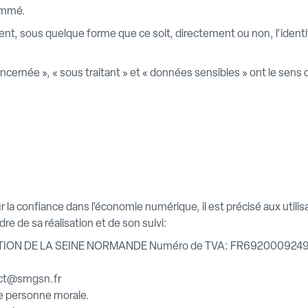
nommé.
nt, sous quelque forme que ce soit, directement ou non, l’ident
cernée », « sous traitant » et « données sensibles » ont le sens 
ur la confiance dans l’économie numérique, il est précisé aux utili
re de sa réalisation et de son suivi:
E GESTION DE LA SEINE NORMANDE Numéro de TVA: FR69200092
act@smgsn.fr
e personne morale.