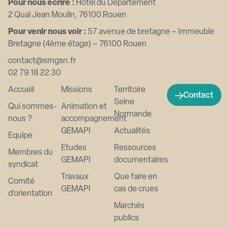
Pour nous écrire :
Hôtel du Département
2 Quai Jean Moulin, 76100 Rouen
Pour venir nous voir :
57 avenue de bretagne – Immeuble
Bretagne (4ème étage) – 76100 Rouen
contact@smgsn.fr
02 79 18 22 30
Accueil
Missions
Territoire
Contact
Seine
Qui sommes-
Animation et
Normande
nous ?
accompagnement
GEMAPI
Actualités
Equipe
Etudes
Ressources
Membres du
GEMAPI
documentaires
syndicat
Travaux
Que faire en
Comité
GEMAPI
cas de crues
d’orientation
Marchés
publics