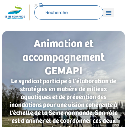
Animation et
accompagnement
GEMAPI
Le syndicat participe à l'élaboration de
stratégies en matière de milieux
aquatiques et de prévention des
inondations pour une vision cohérente à
l'échelle de la Seine normande. Son rôle
est d'animer et de coordonner ces deux