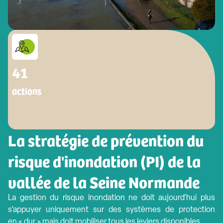
41
actions
La stratégie de prévention du
risque d'inondation (PI) de la
vallée de la Seine Normande
La gestion du risque inondation ne doit aujourd’hui plus
s’appuyer uniquement sur des systèmes de protection
en « dur » mais doit mobiliser tous les leviers disponibles.