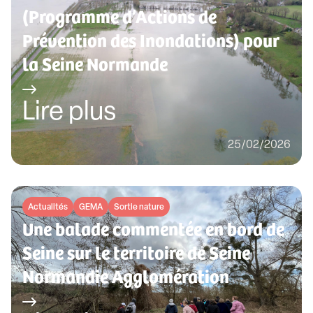
(Programme d’Actions de
Prévention des Inondations) pour
la Seine Normande
Lire plus
25/02/2026
Actualités
GEMA
Sortie nature
Une balade commentée en bord de
Seine sur le territoire de Seine
Normandie Agglomération