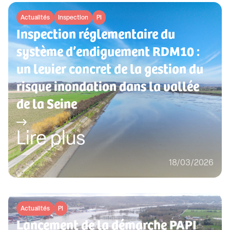
Actualités
Inspection
PI
Inspection réglementaire du
système d’endiguement RDM10 :
un levier concret de la gestion du
risque inondation dans la vallée
de la Seine
Lire plus
18/03/2026
Actualités
PI
Lancement de la démarche PAPI