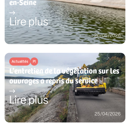
en-Seine
Lire plus
26/05/2026
Actualités
PI
L’entretien de la végétation sur les
ouvrages a repris du service
Lire plus
25/04/2026