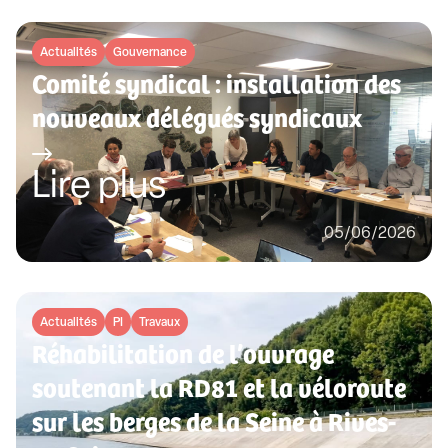
Actualités
Gouvernance
Comité syndical : installation des
nouveaux délégués syndicaux
Lire plus
05/06/2026
Actualités
PI
Travaux
Réhabilitation de l’ouvrage
soutenant la RD81 et la véloroute
sur les berges de la Seine à Rives-