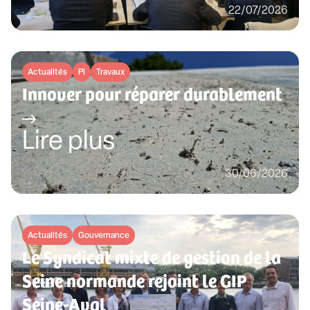
22/07/2026
Actualités
PI
Travaux
Innover pour réparer durablement
Lire plus
30/06/2026
Actualités
Gouvernance
Le Syndicat mixte de gestion de la
Seine normande rejoint le GIP
Seine-Aval