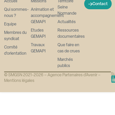
Accueil
Missions
Territoire
Contact
Seine
Qui sommes-
Animation et
Normande
nous ?
accompagnement
GEMAPI
Actualités
Equipe
Etudes
Ressources
Membres du
GEMAPI
documentaires
syndicat
Travaux
Que faire en
Comité
GEMAPI
cas de crues
d’orientation
Marchés
publics
Su
© SMGSN 2021-2026 –
Agence Partenaires d’Avenir
–
n
Mentions légales