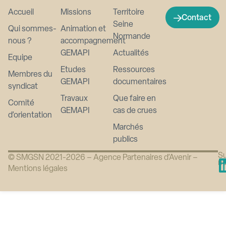
Accueil
Missions
Territoire
Contact
Seine
Qui sommes-
Animation et
Normande
nous ?
accompagnement
GEMAPI
Actualités
Equipe
Etudes
Ressources
Membres du
GEMAPI
documentaires
syndicat
Travaux
Que faire en
Comité
GEMAPI
cas de crues
d’orientation
Marchés
publics
Su
© SMGSN 2021-2026 –
Agence Partenaires d’Avenir
–
n
Mentions légales