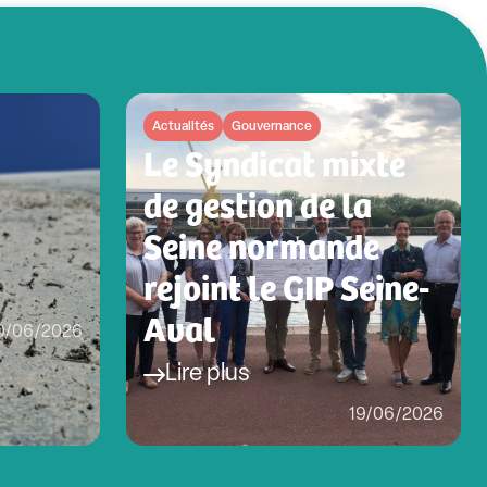
Actualités
Gouvernance
Le Syndicat mixte
de gestion de la
Seine normande
rejoint le GIP Seine-
Aval
0/06/2026
Lire plus
19/06/2026