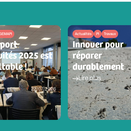
GEMAPI
Actualités
PI
Travaux
pport
Innover pour
vités 2025 est
réparer
table !
durablement
us
Lire plus
22/07/2026
3