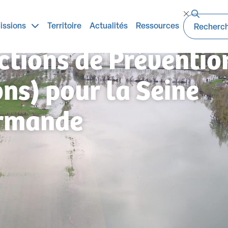
 la démarche PAPI
issions
Territoire
Actualités
Ressources
tions de Préventio
ns) pour la Seine
rmande