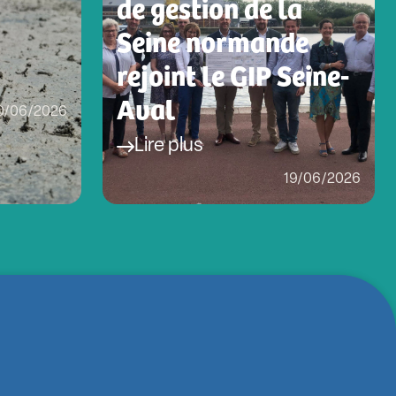
de gestion de la
Seine normande
rejoint le GIP Seine-
Aval
0/06/2026
Lire plus
19/06/2026