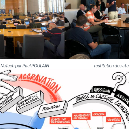
s NaTech par Paul POULAIN
restitution des ate