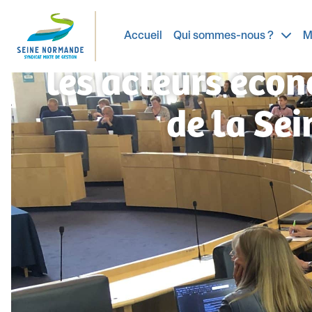
Retour sur la jo
Accueil
Qui sommes-nous ?
M
les acteurs écon
de la Se