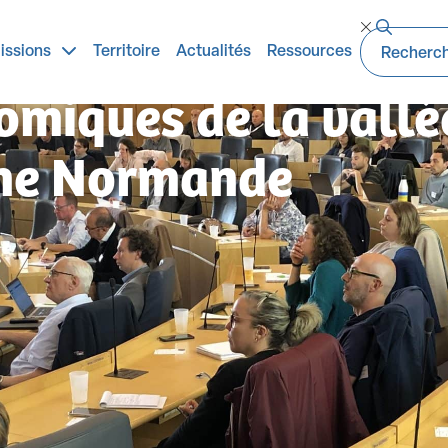
urnée d’échange ave
issions
Territoire
Actualités
Ressources
omiques de la vallé
ine Normande