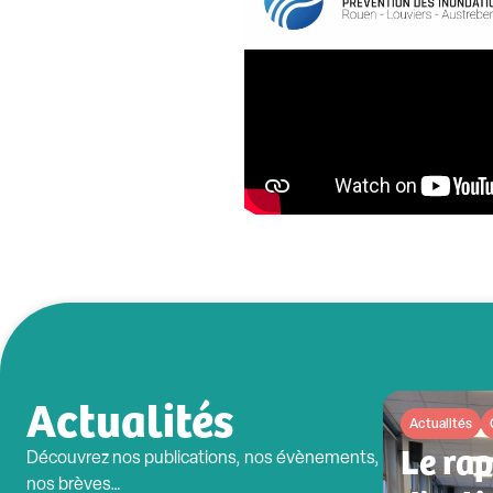
Actualités
Actualités
Le ra
Découvrez nos publications, nos évènements,
nos brèves…