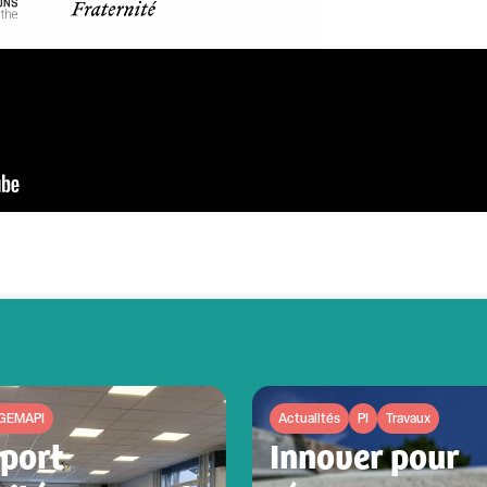
GEMAPI
Actualités
PI
Travaux
pport
Innover pour