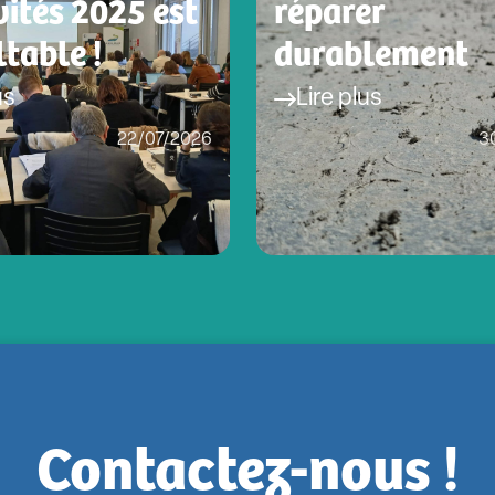
vités 2025 est
réparer
table !
durablement
us
Lire plus
22/07/2026
3
Contactez-nous !