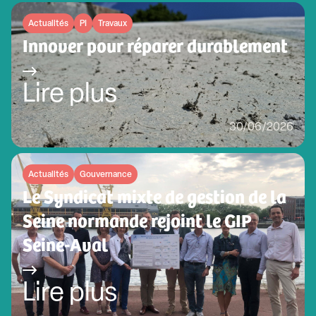
Actualités
PI
Travaux
Innover pour réparer durablement
Lire plus
30/06/2026
Actualités
Gouvernance
Le Syndicat mixte de gestion de la
Seine normande rejoint le GIP
Seine-Aval
Lire plus