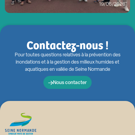
19/06/2026
Contactez-nous !
Pour toutes questions relatives à la prévention des
inondations et à la gestion des milieux humides et
aquatiques en vallée de Seine Normande
Nous contacter