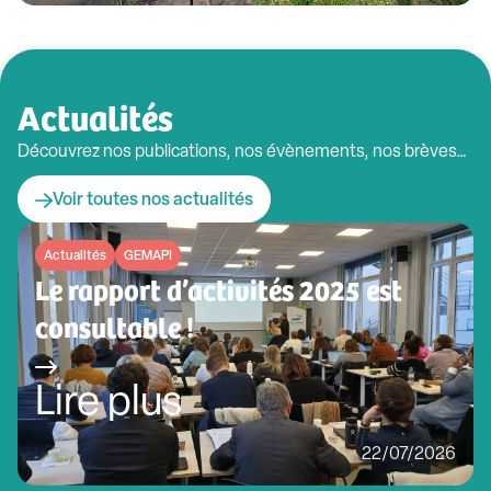
Actualités
Découvrez nos publications, nos évènements, nos brèves…
Voir toutes nos actualités
Actualités
GEMAPI
Le rapport d’activités 2025 est
consultable !
Lire plus
22/07/2026