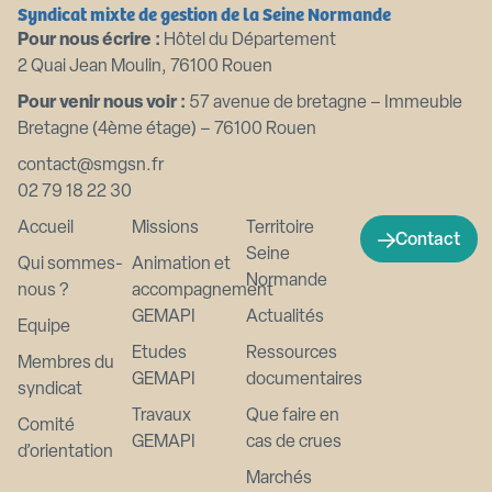
Syndicat mixte de gestion de la Seine Normande
Pour nous écrire :
Hôtel du Département
2 Quai Jean Moulin, 76100 Rouen
Pour venir nous voir :
57 avenue de bretagne – Immeuble
Bretagne (4ème étage) – 76100 Rouen
contact@smgsn.fr
02 79 18 22 30
Accueil
Missions
Territoire
Contact
Seine
Qui sommes-
Animation et
Normande
nous ?
accompagnement
GEMAPI
Actualités
Equipe
Etudes
Ressources
Membres du
GEMAPI
documentaires
syndicat
Travaux
Que faire en
Comité
GEMAPI
cas de crues
d’orientation
Marchés