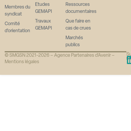
Etudes
Ressources
Membres du
GEMAPI
documentaires
syndicat
Travaux
Que faire en
Comité
GEMAPI
cas de crues
d’orientation
Marchés
publics
Su
© SMGSN 2021-2026 –
Agence Partenaires d’Avenir
–
n
Mentions légales