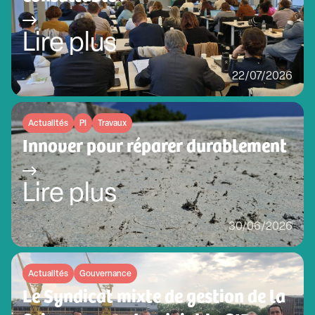
Lire plus
22/07/2026
Actualités
PI
Travaux
Innover pour réparer durablement
Lire plus
30/06/2026
Actualités
Gouvernance
Le Syndicat mixte de gestion de la