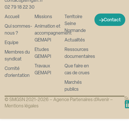
contact@smgsn.fr
02 79 18 22 30
Accueil
Missions
Territoire
Contact
Seine
Qui sommes-
Animation et
Normande
nous ?
accompagnement
GEMAPI
Actualités
Equipe
Etudes
Ressources
Membres du
GEMAPI
documentaires
syndicat
Travaux
Que faire en
Comité
GEMAPI
cas de crues
d’orientation
Marchés
publics
Su
© SMGSN 2021-2026 –
Agence Partenaires d’Avenir
–
n
Mentions légales