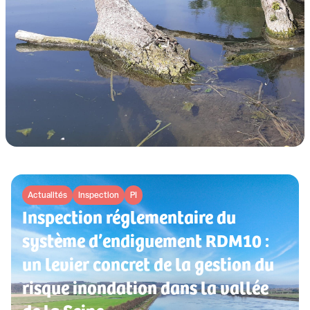
Actualités
Inspection
PI
Inspection réglementaire du
système d’endiguement RDM10 :
un levier concret de la gestion du
risque inondation dans la vallée