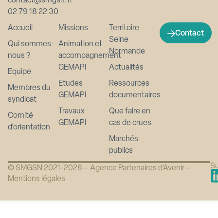
contact@smgsn.fr
02 79 18 22 30
Accueil
Missions
Territoire
Contact
Seine
Qui sommes-
Animation et
Normande
nous ?
accompagnement
GEMAPI
Actualités
Equipe
Etudes
Ressources
Membres du
GEMAPI
documentaires
syndicat
Travaux
Que faire en
Comité
GEMAPI
cas de crues
d’orientation
Marchés
publics
Su
© SMGSN 2021-2026 –
Agence Partenaires d’Avenir
–
n
Mentions légales