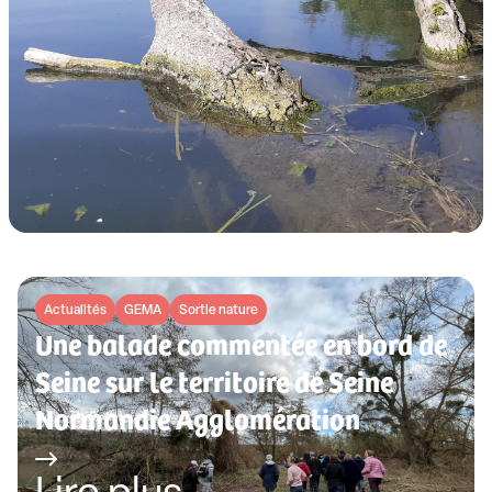
Actualités
GEMA
Sortie nature
Une balade commentée en bord de
Seine sur le territoire de Seine
Normandie Agglomération