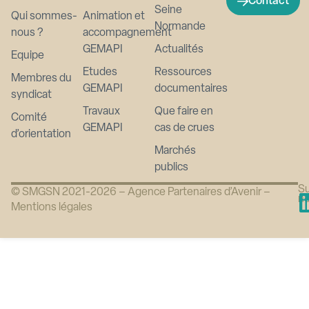
Contact
Seine
Qui sommes-
Animation et
Normande
nous ?
accompagnement
GEMAPI
Actualités
Equipe
Etudes
Ressources
Membres du
GEMAPI
documentaires
syndicat
Travaux
Que faire en
Comité
GEMAPI
cas de crues
d’orientation
Marchés
publics
Su
© SMGSN 2021-2026 –
Agence Partenaires d’Avenir
–
n
Mentions légales