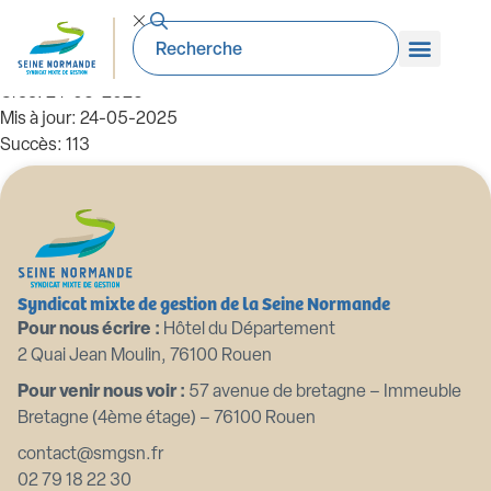
SMGSN-GEMA-8PAGES-A4-web PaP
Taille du fichier: 4.28 Mo
Créé: 24-05-2025
Mis à jour: 24-05-2025
Succès: 113
Télécharger
Aperçu
Syndicat mixte de gestion de la Seine Normande
Pour nous écrire :
Hôtel du Département
2 Quai Jean Moulin, 76100 Rouen
Pour venir nous voir :
57 avenue de bretagne – Immeuble
Bretagne (4ème étage) – 76100 Rouen
contact@smgsn.fr
02 79 18 22 30