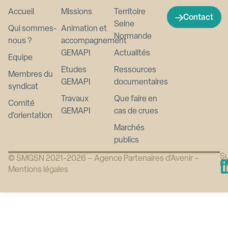
Accueil
Missions
Territoire
Contact
Seine
Qui sommes-
Animation et
Normande
nous ?
accompagnement
GEMAPI
Actualités
Equipe
Etudes
Ressources
Membres du
GEMAPI
documentaires
syndicat
Travaux
Que faire en
Comité
GEMAPI
cas de crues
d’orientation
Marchés
publics
Su
© SMGSN 2021-2026 –
Agence Partenaires d’Avenir
–
n
Mentions légales