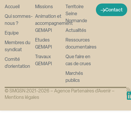
Accueil
Missions
Territoire
Contact
Seine
Qui sommes-
Animation et
Normande
nous ?
accompagnement
GEMAPI
Actualités
Equipe
Etudes
Ressources
Membres du
GEMAPI
documentaires
syndicat
Travaux
Que faire en
Comité
GEMAPI
cas de crues
d’orientation
Marchés
publics
Su
© SMGSN 2021-2026 –
Agence Partenaires d’Avenir
–
n
Mentions légales