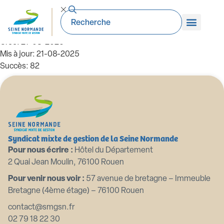
SMGSN-GEMA-8PAGES-A4-web PaP
Taille du fichier: 4.28 Mo
Créé: 21-08-2025
Mis à jour: 21-08-2025
Succès: 82
Télécharger
Aperçu
Syndicat mixte de gestion de la Seine Normande
Pour nous écrire :
Hôtel du Département
2 Quai Jean Moulin, 76100 Rouen
Pour venir nous voir :
57 avenue de bretagne – Immeuble
Bretagne (4ème étage) – 76100 Rouen
contact@smgsn.fr
02 79 18 22 30