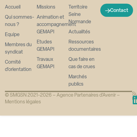
Accueil
Missions
Territoire
Contact
Seine
Qui sommes-
Animation et
Normande
nous ?
accompagnement
GEMAPI
Actualités
Equipe
Etudes
Ressources
Membres du
GEMAPI
documentaires
syndicat
Travaux
Que faire en
Comité
GEMAPI
cas de crues
d’orientation
Marchés
publics
Su
© SMGSN 2021-2026 –
Agence Partenaires d’Avenir
–
n
Mentions légales