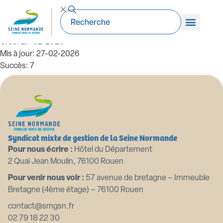
Périmètre SMGSN
Taille du fichier: 2.52 Mo
Créé: 27-02-2026
Mis à jour: 27-02-2026
Succès: 7
Télécharger
Aperçu
Syndicat mixte de gestion de la Seine Normande
Pour nous écrire :
Hôtel du Département
2 Quai Jean Moulin, 76100 Rouen
Pour venir nous voir :
57 avenue de bretagne – Immeuble
Bretagne (4ème étage) – 76100 Rouen
contact@smgsn.fr
02 79 18 22 30