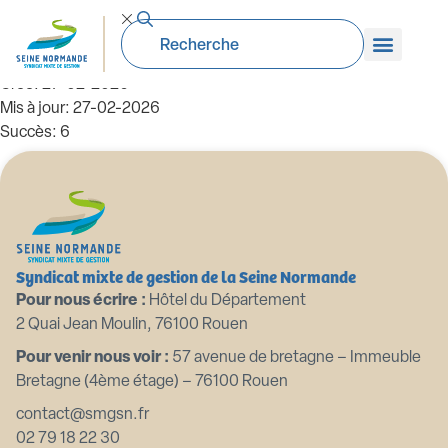
Mares SMGSN
Taille du fichier: 3.00 Mo
Créé: 27-02-2026
Mis à jour: 27-02-2026
Succès: 6
Télécharger
Aperçu
Syndicat mixte de gestion de la Seine Normande
Pour nous écrire :
Hôtel du Département
2 Quai Jean Moulin, 76100 Rouen
Pour venir nous voir :
57 avenue de bretagne – Immeuble
Bretagne (4ème étage) – 76100 Rouen
contact@smgsn.fr
02 79 18 22 30