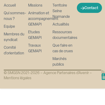
Accueil
Missions
Territoire
Contact
Seine
Qui sommes-
Animation et
Normande
nous ?
accompagnement
GEMAPI
Actualités
Equipe
Etudes
Ressources
Membres du
GEMAPI
documentaires
syndicat
Travaux
Que faire en
Comité
GEMAPI
cas de crues
d’orientation
Marchés
publics
Su
© SMGSN 2021-2026 –
Agence Partenaires d’Avenir
–
n
Mentions légales