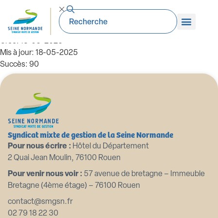
Délib 2020 01 02 election VP 31 01 2020
Taille du fichier: 851.19 KB
Créé: 18-05-2025
Mis à jour: 18-05-2025
Succès: 90
Télécharger
Aperçu
Syndicat mixte de gestion de la Seine Normande
Pour nous écrire :
Hôtel du Département
2 Quai Jean Moulin, 76100 Rouen
Pour venir nous voir :
57 avenue de bretagne – Immeuble
Bretagne (4ème étage) – 76100 Rouen
contact@smgsn.fr
02 79 18 22 30