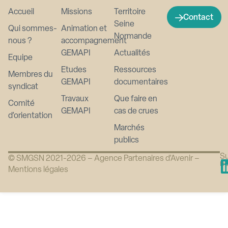
Accueil
Missions
Territoire
Contact
Seine
Qui sommes-
Animation et
Normande
nous ?
accompagnement
GEMAPI
Actualités
Equipe
Etudes
Ressources
Membres du
GEMAPI
documentaires
syndicat
Travaux
Que faire en
Comité
GEMAPI
cas de crues
d’orientation
Marchés
publics
Su
© SMGSN 2021-2026 –
Agence Partenaires d’Avenir
–
n
Mentions légales