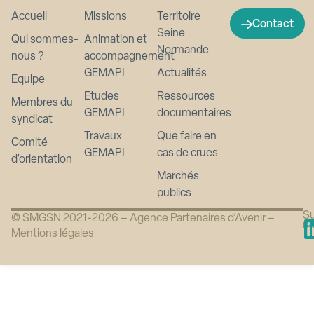
Accueil
Missions
Territoire
Contact
Seine
Qui sommes-
Animation et
Normande
nous ?
accompagnement
GEMAPI
Actualités
Equipe
Etudes
Ressources
Membres du
GEMAPI
documentaires
syndicat
Travaux
Que faire en
Comité
GEMAPI
cas de crues
d’orientation
Marchés
publics
Su
© SMGSN 2021-2026 –
Agence Partenaires d’Avenir
–
n
Mentions légales