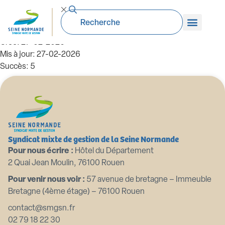
Affluents de la Seine
Taille du fichier: 2.83 Mo
Créé: 27-02-2026
Mis à jour: 27-02-2026
Succès: 5
Télécharger
Aperçu
Syndicat mixte de gestion de la Seine Normande
Pour nous écrire :
Hôtel du Département
2 Quai Jean Moulin, 76100 Rouen
Pour venir nous voir :
57 avenue de bretagne – Immeuble
Bretagne (4ème étage) – 76100 Rouen
contact@smgsn.fr
02 79 18 22 30