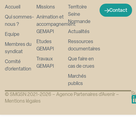
Accueil
Missions
Territoire
Contact
Seine
Qui sommes-
Animation et
Normande
nous ?
accompagnement
GEMAPI
Actualités
Equipe
Etudes
Ressources
Membres du
GEMAPI
documentaires
syndicat
Travaux
Que faire en
Comité
GEMAPI
cas de crues
d’orientation
Marchés
publics
Su
© SMGSN 2021-2026 –
Agence Partenaires d’Avenir
–
n
Mentions légales