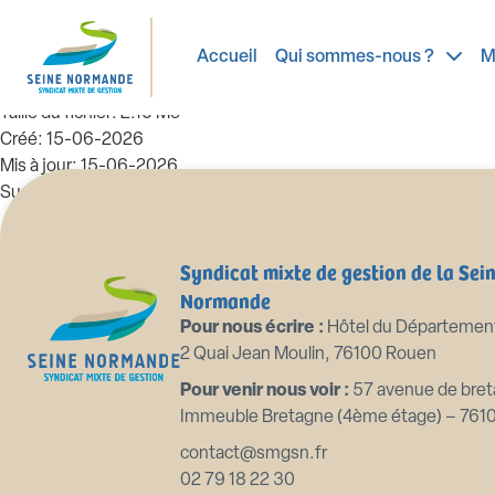
99_DE-2026.06.09 Autorisation 
une étude historique + annexe
Accueil
Qui sommes-nous ?
M
Taille du fichier: 2.10 Mo
Créé: 15-06-2026
Mis à jour: 15-06-2026
Succès: 29
Télécharger
Aperçu
Syndicat mixte de gestion de la Sei
Normande
Pour nous écrire :
Hôtel du Départemen
2 Quai Jean Moulin, 76100 Rouen
Pour venir nous voir :
57 avenue de bret
Immeuble Bretagne (4ème étage) – 761
contact@smgsn.fr
02 79 18 22 30