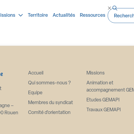
de signature d'une convention d
issions
Territoire
Actualités
Ressources
ne
Accueil
Missions
Qui sommes-nous ?
Animation et
t
accompagnement GE
Equipe
Etudes GEMAPI
Membres du syndicat
agne –
Travaux GEMAPI
Comité d’orientation
00 Rouen