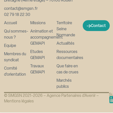
Bretagne (4ème étage) – 76100 Rouen
contact@smgsn.fr
02 79 18 22 30
Accueil
Missions
Territoire
Contact
Seine
Qui sommes-
Animation et
Normande
nous ?
accompagnement
GEMAPI
Actualités
Equipe
Etudes
Ressources
Membres du
GEMAPI
documentaires
syndicat
Travaux
Que faire en
Comité
GEMAPI
cas de crues
d’orientation
Marchés
publics
Su
© SMGSN 2021-2026 –
Agence Partenaires d’Avenir
–
n
Mentions légales