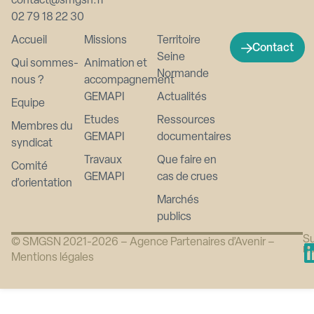
contact@smgsn.fr
02 79 18 22 30
Accueil
Missions
Territoire
Contact
Seine
Qui sommes-
Animation et
Normande
nous ?
accompagnement
GEMAPI
Actualités
Equipe
Etudes
Ressources
Membres du
GEMAPI
documentaires
syndicat
Travaux
Que faire en
Comité
GEMAPI
cas de crues
d’orientation
Marchés
publics
Su
© SMGSN 2021-2026 –
Agence Partenaires d’Avenir
–
n
Mentions légales