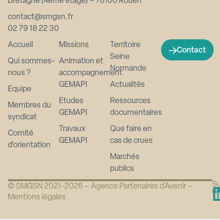
Bretagne (4ème étage) – 76100 Rouen
contact@smgsn.fr
02 79 18 22 30
Accueil
Missions
Territoire
Contact
Seine
Qui sommes-
Animation et
Normande
nous ?
accompagnement
GEMAPI
Actualités
Equipe
Etudes
Ressources
Membres du
GEMAPI
documentaires
syndicat
Travaux
Que faire en
Comité
GEMAPI
cas de crues
d’orientation
Marchés
publics
Su
© SMGSN 2021-2026 –
Agence Partenaires d’Avenir
–
n
Mentions légales