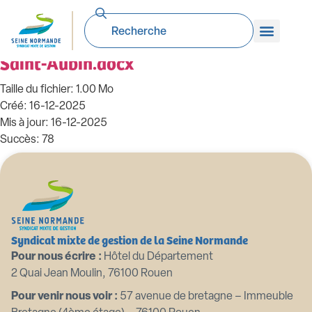
99_DE-2025.12.16. Avenant convention
de groupement de commande RCE canal
Saint-Aubin.docx
Taille du fichier: 1.00 Mo
Créé: 16-12-2025
Mis à jour: 16-12-2025
Succès: 78
Télécharger
Aperçu
Syndicat mixte de gestion de la Seine Normande
Pour nous écrire :
Hôtel du Département
2 Quai Jean Moulin, 76100 Rouen
Pour venir nous voir :
57 avenue de bretagne – Immeuble