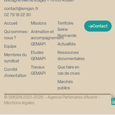
Bretagne (4ème étage) – 76100 Rouen
contact@smgsn.fr
02 79 18 22 30
Accueil
Missions
Territoire
Contact
Seine
Qui sommes-
Animation et
Normande
nous ?
accompagnement
GEMAPI
Actualités
Equipe
Etudes
Ressources
Membres du
GEMAPI
documentaires
syndicat
Travaux
Que faire en
Comité
GEMAPI
cas de crues
d’orientation
Marchés
publics
Su
© SMGSN 2021-2026 –
Agence Partenaires d’Avenir
–
n
Mentions légales