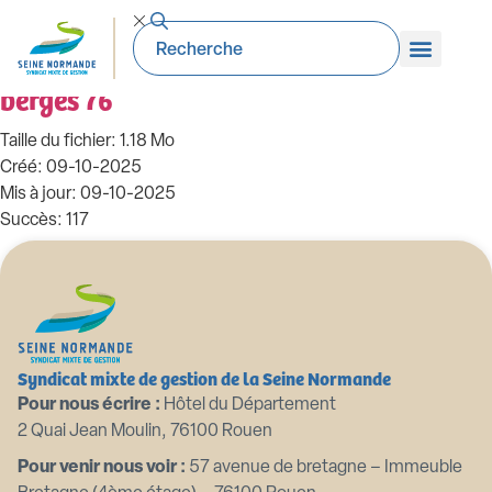
99_DE-2025.10.07. Candidature
animation site Natura 2000 îles et
berges 76
Taille du fichier: 1.18 Mo
Créé: 09-10-2025
Mis à jour: 09-10-2025
Succès: 117
Télécharger
Aperçu
Syndicat mixte de gestion de la Seine Normande
Pour nous écrire :
Hôtel du Département
2 Quai Jean Moulin, 76100 Rouen
Pour venir nous voir :
57 avenue de bretagne – Immeuble