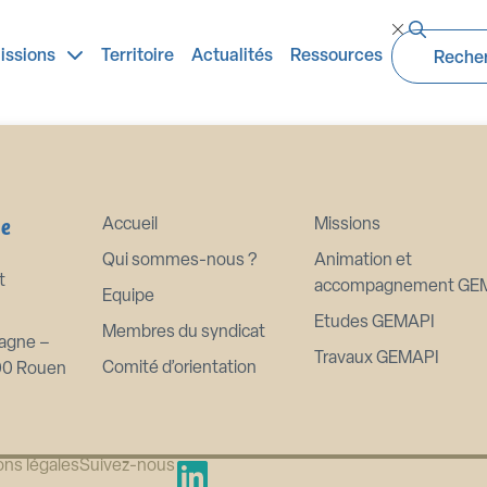
ngagement dans un PAPI pour la 
issions
Territoire
Actualités
Ressources
ne
Accueil
Missions
Qui sommes-nous ?
Animation et
t
accompagnement GE
Equipe
Etudes GEMAPI
Membres du syndicat
agne –
Travaux GEMAPI
Comité d’orientation
00 Rouen
ns légales
Suivez-nous