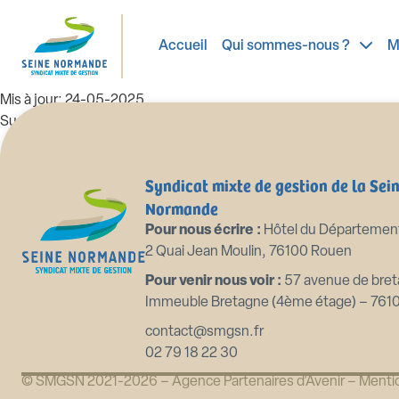
99_DE-2025.03.07. Intention d'e
Accueil
Qui sommes-nous ?
M
Taille du fichier: 828.69 KB
Créé: 24-05-2025
Mis à jour: 24-05-2025
Succès: 98
Télécharger
Aperçu
Syndicat mixte de gestion de la Sei
Normande
Pour nous écrire :
Hôtel du Départemen
2 Quai Jean Moulin, 76100 Rouen
Pour venir nous voir :
57 avenue de bret
Immeuble Bretagne (4ème étage) – 761
contact@smgsn.fr
02 79 18 22 30
© SMGSN 2021-2026 –
Agence Partenaires d’Avenir
–
Mentio