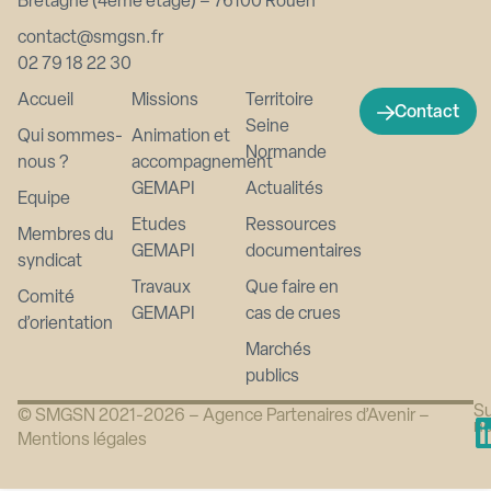
Bretagne (4ème étage) – 76100 Rouen
contact@smgsn.fr
02 79 18 22 30
Accueil
Missions
Territoire
Contact
Seine
Qui sommes-
Animation et
Normande
nous ?
accompagnement
GEMAPI
Actualités
Equipe
Etudes
Ressources
Membres du
GEMAPI
documentaires
syndicat
Travaux
Que faire en
Comité
GEMAPI
cas de crues
d’orientation
Marchés
publics
Su
© SMGSN 2021-2026 –
Agence Partenaires d’Avenir
–
n
Mentions légales