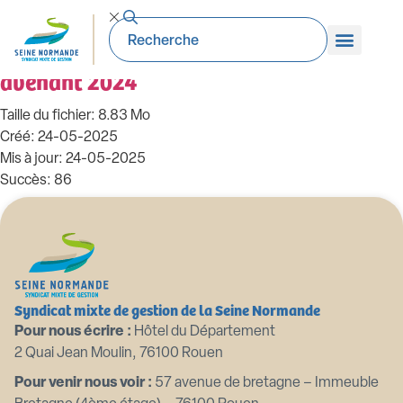
99_DE-2024.12.10. Convention cadre
relative PAPI RLA 2024 2030 intégrant
avenant 2024
Taille du fichier: 8.83 Mo
Créé: 24-05-2025
Mis à jour: 24-05-2025
Succès: 86
Télécharger
Aperçu
Syndicat mixte de gestion de la Seine Normande
Pour nous écrire :
Hôtel du Département
2 Quai Jean Moulin, 76100 Rouen
Pour venir nous voir :
57 avenue de bretagne – Immeuble