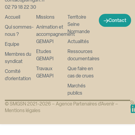
contact@smgsn.fr
02 79 18 22 30
Accueil
Missions
Territoire
Contact
Seine
Qui sommes-
Animation et
Normande
nous ?
accompagnement
GEMAPI
Actualités
Equipe
Etudes
Ressources
Membres du
GEMAPI
documentaires
syndicat
Travaux
Que faire en
Comité
GEMAPI
cas de crues
d’orientation
Marchés
publics
Su
© SMGSN 2021-2026 –
Agence Partenaires d’Avenir
–
n
Mentions légales