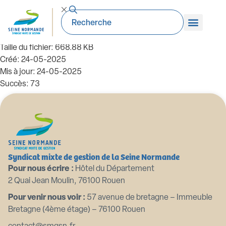
99_DE-2024.03.11. ANNEXE. Elections
1er VP
Taille du fichier: 668.88 KB
Créé: 24-05-2025
Mis à jour: 24-05-2025
Succès: 73
Télécharger
Aperçu
Syndicat mixte de gestion de la Seine Normande
Pour nous écrire :
Hôtel du Département
2 Quai Jean Moulin, 76100 Rouen
Pour venir nous voir :
57 avenue de bretagne – Immeuble
Bretagne (4ème étage) – 76100 Rouen