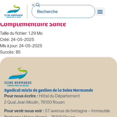
99_DE-2024.03.08. Adhésion au contrat
de groupe du CDG pour la
Complémentaire Santé
Taille du fichier: 1.29 Mo
Créé: 24-05-2025
Mis à jour: 24-05-2025
Succès: 85
Télécharger
Aperçu
Syndicat mixte de gestion de la Seine Normande
Pour nous écrire :
Hôtel du Département
2 Quai Jean Moulin, 76100 Rouen
Pour venir nous voir :
57 avenue de bretagne – Immeuble