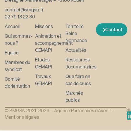
Bretagne (4ème étage) – 76100 Rouen
contact@smgsn.fr
02 79 18 22 30
Accueil
Missions
Territoire
Contact
Seine
Qui sommes-
Animation et
Normande
nous ?
accompagnement
GEMAPI
Actualités
Equipe
Etudes
Ressources
Membres du
GEMAPI
documentaires
syndicat
Travaux
Que faire en
Comité
GEMAPI
cas de crues
d’orientation
Marchés
publics
Su
© SMGSN 2021-2026 –
Agence Partenaires d’Avenir
–
n
Mentions légales