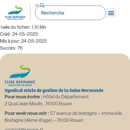
99_DE-2024.01.05 Adoption convention
passation marchés PAPI RLA
Taille du fichier: 1.10 Mo
Créé: 24-05-2025
Mis à jour: 24-05-2025
Succès: 76
Télécharger
Aperçu
Syndicat mixte de gestion de la Seine Normande
Pour nous écrire :
Hôtel du Département
2 Quai Jean Moulin, 76100 Rouen
Pour venir nous voir :
57 avenue de bretagne – Immeuble
Bretagne (4ème étage) – 76100 Rouen