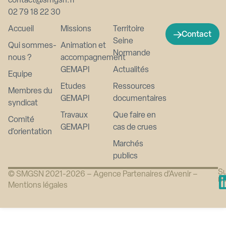
contact@smgsn.fr
02 79 18 22 30
Accueil
Missions
Territoire
Contact
Seine
Qui sommes-
Animation et
Normande
nous ?
accompagnement
GEMAPI
Actualités
Equipe
Etudes
Ressources
Membres du
GEMAPI
documentaires
syndicat
Travaux
Que faire en
Comité
GEMAPI
cas de crues
d’orientation
Marchés
publics
Su
© SMGSN 2021-2026 –
Agence Partenaires d’Avenir
–
n
Mentions légales