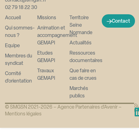
contact@smgsn.fr
02 79 18 22 30
Accueil
Missions
Territoire
Contact
Seine
Qui sommes-
Animation et
Normande
nous ?
accompagnement
GEMAPI
Actualités
Equipe
Etudes
Ressources
Membres du
GEMAPI
documentaires
syndicat
Travaux
Que faire en
Comité
GEMAPI
cas de crues
d’orientation
Marchés
publics
Su
© SMGSN 2021-2026 –
Agence Partenaires d’Avenir
–
n
Mentions légales