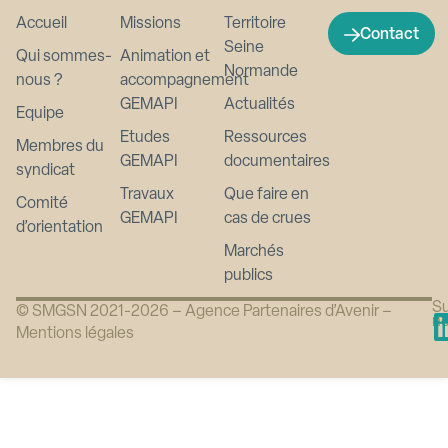
Accueil
Missions
Territoire
Contact
Seine
Qui sommes-
Animation et
Normande
nous ?
accompagnement
GEMAPI
Actualités
Equipe
Etudes
Ressources
Membres du
GEMAPI
documentaires
syndicat
Travaux
Que faire en
Comité
GEMAPI
cas de crues
d’orientation
Marchés
publics
Su
© SMGSN 2021-2026 –
Agence Partenaires d’Avenir
–
n
Mentions légales