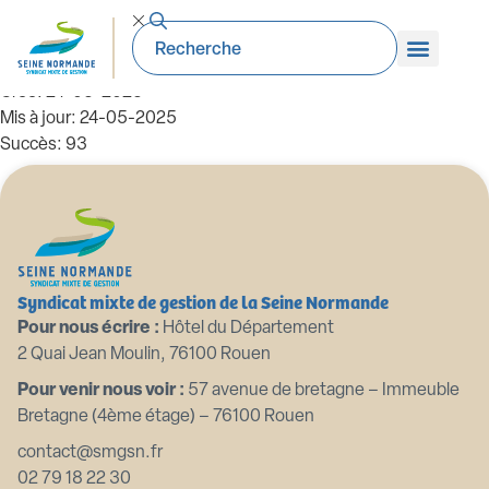
99_DE-2023 06 05 annexe
Taille du fichier: 1.18 Mo
Créé: 24-05-2025
Mis à jour: 24-05-2025
Succès: 93
Télécharger
Aperçu
Syndicat mixte de gestion de la Seine Normande
Pour nous écrire :
Hôtel du Département
2 Quai Jean Moulin, 76100 Rouen
Pour venir nous voir :
57 avenue de bretagne – Immeuble
Bretagne (4ème étage) – 76100 Rouen
contact@smgsn.fr
02 79 18 22 30