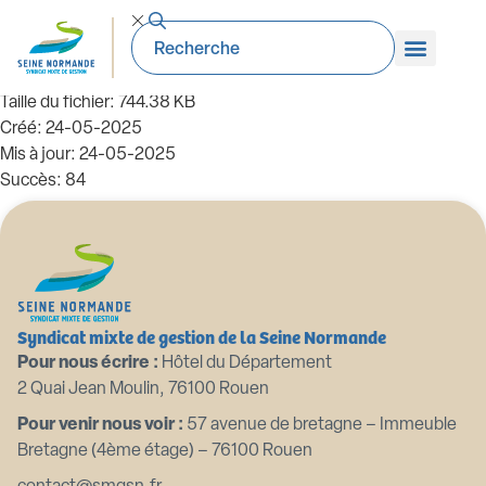
99_DE-2023 02 11 Demande de
declassement ouvrage SPV
Taille du fichier: 744.38 KB
Créé: 24-05-2025
Mis à jour: 24-05-2025
Succès: 84
Télécharger
Aperçu
Syndicat mixte de gestion de la Seine Normande
Pour nous écrire :
Hôtel du Département
2 Quai Jean Moulin, 76100 Rouen
Pour venir nous voir :
57 avenue de bretagne – Immeuble
Bretagne (4ème étage) – 76100 Rouen