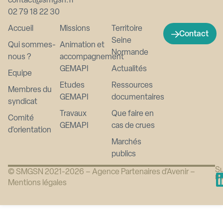
contact@smgsn.fr
02 79 18 22 30
Accueil
Missions
Territoire
Contact
Seine
Qui sommes-
Animation et
Normande
nous ?
accompagnement
GEMAPI
Actualités
Equipe
Etudes
Ressources
Membres du
GEMAPI
documentaires
syndicat
Travaux
Que faire en
Comité
GEMAPI
cas de crues
d’orientation
Marchés
publics
Su
© SMGSN 2021-2026 –
Agence Partenaires d’Avenir
–
n
Mentions légales