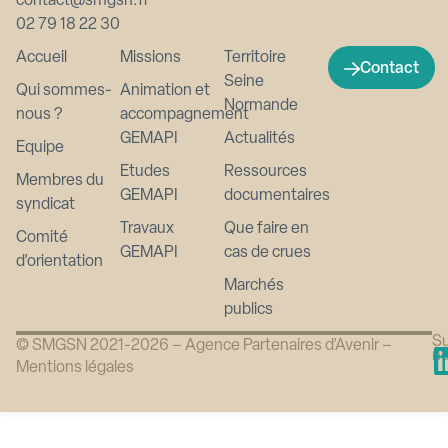
contact@smgsn.fr
02 79 18 22 30
Accueil
Missions
Territoire
Contact
Seine
Qui sommes-
Animation et
Normande
nous ?
accompagnement
GEMAPI
Actualités
Equipe
Etudes
Ressources
Membres du
GEMAPI
documentaires
syndicat
Travaux
Que faire en
Comité
GEMAPI
cas de crues
d’orientation
Marchés
publics
Su
© SMGSN 2021-2026 –
Agence Partenaires d’Avenir
–
n
Mentions légales