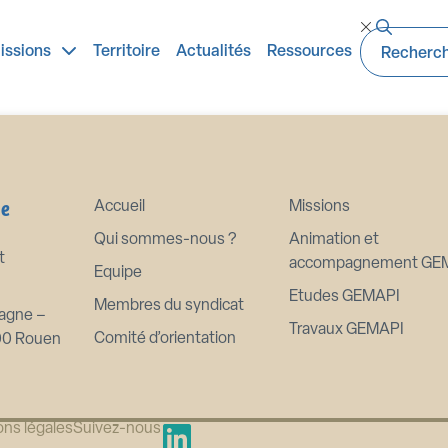
es representants au CSES
issions
Territoire
Actualités
Ressources
ne
Accueil
Missions
Qui sommes-nous ?
Animation et
t
accompagnement GE
Equipe
Etudes GEMAPI
Membres du syndicat
agne –
Travaux GEMAPI
Comité d’orientation
00 Rouen
ns légales
Suivez-nous