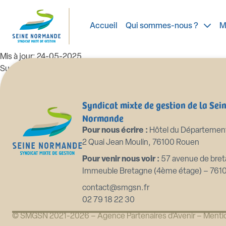
99_DE-2023-01-03 Designation d
Accueil
Qui sommes-nous ?
M
Taille du fichier: 75.03 KB
Créé: 24-05-2025
Mis à jour: 24-05-2025
Succès: 84
Télécharger
Aperçu
Syndicat mixte de gestion de la Sei
Normande
Pour nous écrire :
Hôtel du Départemen
2 Quai Jean Moulin, 76100 Rouen
Pour venir nous voir :
57 avenue de bret
Immeuble Bretagne (4ème étage) – 761
contact@smgsn.fr
02 79 18 22 30
© SMGSN 2021-2026 –
Agence Partenaires d’Avenir
–
Mentio