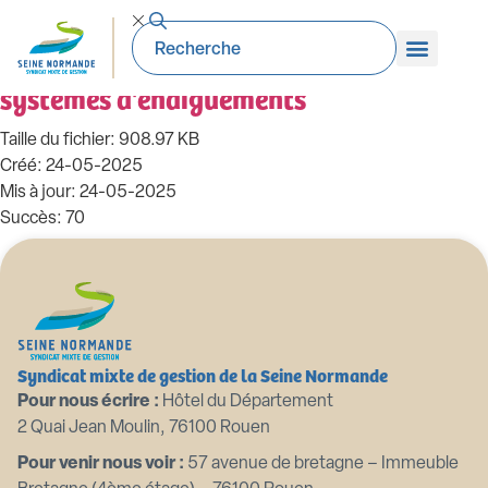
99_DC-2024.03.13. Convention
superposition voiries en interaction avec
systèmes d'endiguements
Taille du fichier: 908.97 KB
Créé: 24-05-2025
Mis à jour: 24-05-2025
Succès: 70
Télécharger
Aperçu
Syndicat mixte de gestion de la Seine Normande
Pour nous écrire :
Hôtel du Département
2 Quai Jean Moulin, 76100 Rouen
Pour venir nous voir :
57 avenue de bretagne – Immeuble