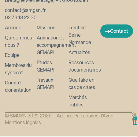
Bretagne (4ème étage) – 76100 Rouen
contact@smgsn.fr
02 79 18 22 30
Accueil
Missions
Territoire
Contact
Seine
Qui sommes-
Animation et
Normande
nous ?
accompagnement
GEMAPI
Actualités
Equipe
Etudes
Ressources
Membres du
GEMAPI
documentaires
syndicat
Travaux
Que faire en
Comité
GEMAPI
cas de crues
d’orientation
Marchés
publics
Su
© SMGSN 2021-2026 –
Agence Partenaires d’Avenir
–
n
Mentions légales