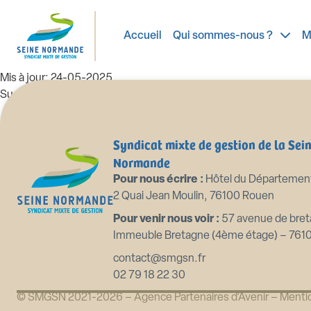
99_BU-2024.12.01.b Décision modi
Accueil
Qui sommes-nous ?
M
Taille du fichier: 1.32 Mo
Créé: 24-05-2025
Mis à jour: 24-05-2025
Succès: 82
Télécharger
Aperçu
Syndicat mixte de gestion de la Sei
Normande
Pour nous écrire :
Hôtel du Départemen
2 Quai Jean Moulin, 76100 Rouen
Pour venir nous voir :
57 avenue de bret
Immeuble Bretagne (4ème étage) – 761
contact@smgsn.fr
02 79 18 22 30
© SMGSN 2021-2026 –
Agence Partenaires d’Avenir
–
Mentio