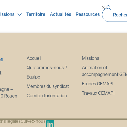
ficative n 1
issions
Territoire
Actualités
Ressources
ne
Accueil
Missions
Qui sommes-nous ?
Animation et
t
accompagnement GE
Equipe
Etudes GEMAPI
Membres du syndicat
agne –
Travaux GEMAPI
Comité d’orientation
00 Rouen
ns légales
Suivez-nous