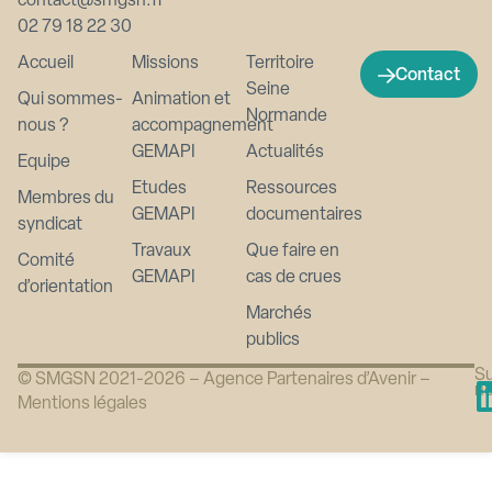
contact@smgsn.fr
02 79 18 22 30
Accueil
Missions
Territoire
Contact
Seine
Qui sommes-
Animation et
Normande
nous ?
accompagnement
GEMAPI
Actualités
Equipe
Etudes
Ressources
Membres du
GEMAPI
documentaires
syndicat
Travaux
Que faire en
Comité
GEMAPI
cas de crues
d’orientation
Marchés
publics
Su
© SMGSN 2021-2026 –
Agence Partenaires d’Avenir
–
n
Mentions légales