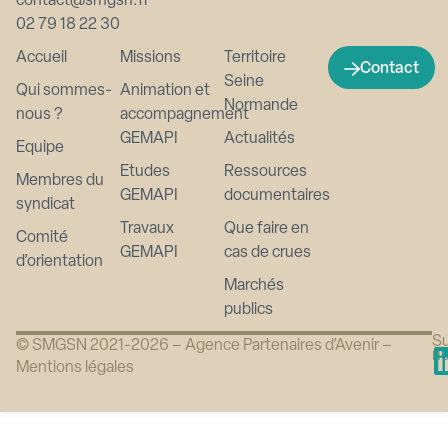
contact@smgsn.fr
02 79 18 22 30
Accueil
Missions
Territoire
Contact
Seine
Qui sommes-
Animation et
Normande
nous ?
accompagnement
GEMAPI
Actualités
Equipe
Etudes
Ressources
Membres du
GEMAPI
documentaires
syndicat
Travaux
Que faire en
Comité
GEMAPI
cas de crues
d’orientation
Marchés
publics
Su
© SMGSN 2021-2026 –
Agence Partenaires d’Avenir
–
n
Mentions légales