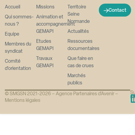
Accueil
Missions
Territoire
Contact
Seine
Qui sommes-
Animation et
Normande
nous ?
accompagnement
GEMAPI
Actualités
Equipe
Etudes
Ressources
Membres du
GEMAPI
documentaires
syndicat
Travaux
Que faire en
Comité
GEMAPI
cas de crues
d’orientation
Marchés
publics
Su
© SMGSN 2021-2026 –
Agence Partenaires d’Avenir
–
n
Mentions légales