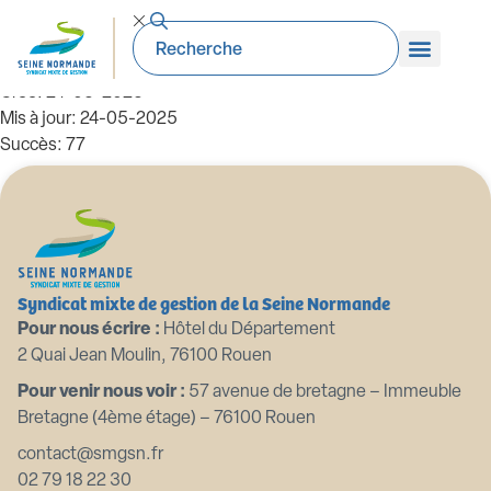
71_AN-2023.12.05. Budget 2023. DM2
Taille du fichier: 1.06 Mo
Créé: 24-05-2025
Mis à jour: 24-05-2025
Succès: 77
Télécharger
Aperçu
Syndicat mixte de gestion de la Seine Normande
Pour nous écrire :
Hôtel du Département
2 Quai Jean Moulin, 76100 Rouen
Pour venir nous voir :
57 avenue de bretagne – Immeuble
Bretagne (4ème étage) – 76100 Rouen
contact@smgsn.fr
02 79 18 22 30