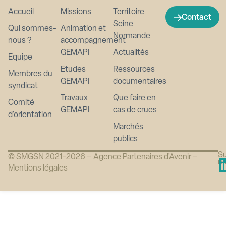
Accueil
Missions
Territoire
Contact
Seine
Qui sommes-
Animation et
Normande
nous ?
accompagnement
GEMAPI
Actualités
Equipe
Etudes
Ressources
Membres du
GEMAPI
documentaires
syndicat
Travaux
Que faire en
Comité
GEMAPI
cas de crues
d’orientation
Marchés
publics
Su
© SMGSN 2021-2026 –
Agence Partenaires d’Avenir
–
n
Mentions légales