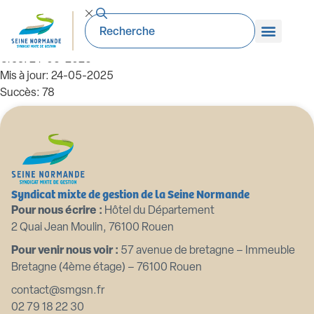
24.06.2024 CS n°3- PV seance VV
Taille du fichier: 348.93 KB
Créé: 24-05-2025
Mis à jour: 24-05-2025
Succès: 78
Télécharger
Aperçu
Syndicat mixte de gestion de la Seine Normande
Pour nous écrire :
Hôtel du Département
2 Quai Jean Moulin, 76100 Rouen
Pour venir nous voir :
57 avenue de bretagne – Immeuble
Bretagne (4ème étage) – 76100 Rouen
contact@smgsn.fr
02 79 18 22 30