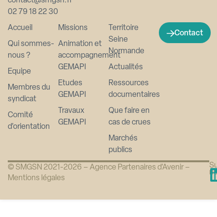
contact@smgsn.fr
02 79 18 22 30
Accueil
Missions
Territoire
Contact
Seine
Qui sommes-
Animation et
Normande
nous ?
accompagnement
GEMAPI
Actualités
Equipe
Etudes
Ressources
Membres du
GEMAPI
documentaires
syndicat
Travaux
Que faire en
Comité
GEMAPI
cas de crues
d’orientation
Marchés
publics
Su
© SMGSN 2021-2026 –
Agence Partenaires d’Avenir
–
n
Mentions légales