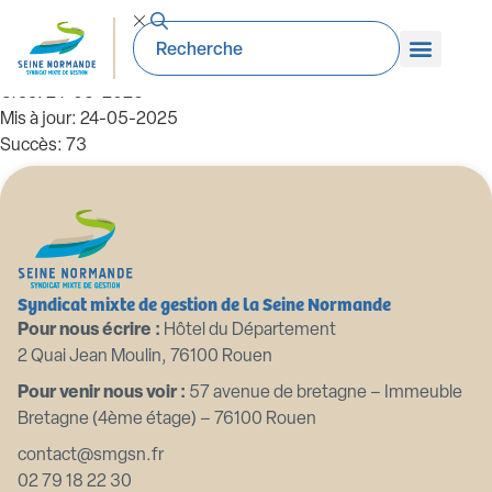
2022 03 05 Fongibilite des credits
Taille du fichier: 52.05 KB
Créé: 24-05-2025
Mis à jour: 24-05-2025
Succès: 73
Télécharger
Aperçu
Syndicat mixte de gestion de la Seine Normande
Pour nous écrire :
Hôtel du Département
2 Quai Jean Moulin, 76100 Rouen
Pour venir nous voir :
57 avenue de bretagne – Immeuble
Bretagne (4ème étage) – 76100 Rouen
contact@smgsn.fr
02 79 18 22 30