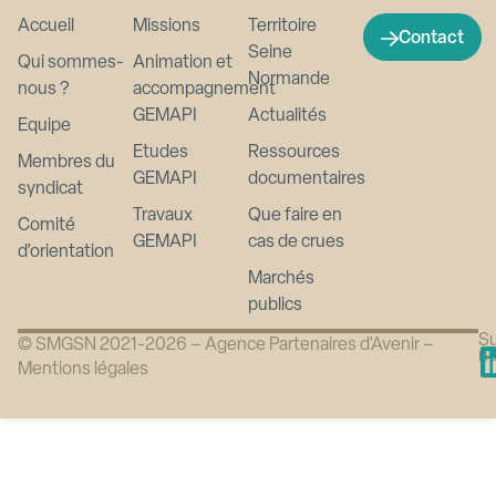
Accueil
Missions
Territoire
Contact
Seine
Qui sommes-
Animation et
Normande
nous ?
accompagnement
GEMAPI
Actualités
Equipe
Etudes
Ressources
Membres du
GEMAPI
documentaires
syndicat
Travaux
Que faire en
Comité
GEMAPI
cas de crues
d’orientation
Marchés
publics
Su
© SMGSN 2021-2026 –
Agence Partenaires d’Avenir
–
n
Mentions légales