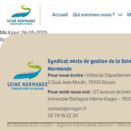
2022 03 02 compte administratif
Accueil
Qui sommes-nous ?
M
Taille du fichier: 67.49 KB
Créé: 24-05-2025
Mis à jour: 24-05-2025
Succès: 85
Télécharger
Aperçu
Syndicat mixte de gestion de la Sei
Normande
Pour nous écrire :
Hôtel du Départemen
2 Quai Jean Moulin, 76100 Rouen
Pour venir nous voir :
57 avenue de bret
Immeuble Bretagne (4ème étage) – 761
contact@smgsn.fr
02 79 18 22 30
© SMGSN 2021-2026 –
Agence Partenaires d’Avenir
–
Mentio