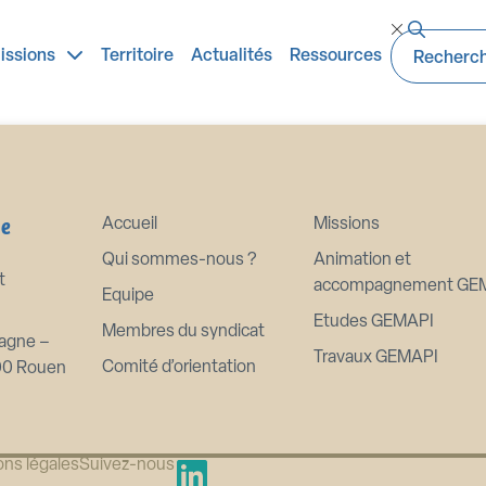
 2021
issions
Territoire
Actualités
Ressources
ne
Accueil
Missions
Qui sommes-nous ?
Animation et
t
accompagnement GE
Equipe
Etudes GEMAPI
Membres du syndicat
agne –
Travaux GEMAPI
Comité d’orientation
00 Rouen
ns légales
Suivez-nous