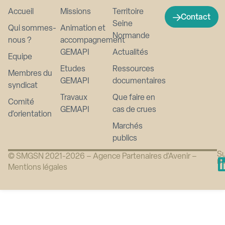
Accueil
Missions
Territoire
Contact
Seine
Qui sommes-
Animation et
Normande
nous ?
accompagnement
GEMAPI
Actualités
Equipe
Etudes
Ressources
Membres du
GEMAPI
documentaires
syndicat
Travaux
Que faire en
Comité
GEMAPI
cas de crues
d’orientation
Marchés
publics
Su
© SMGSN 2021-2026 –
Agence Partenaires d’Avenir
–
n
Mentions légales