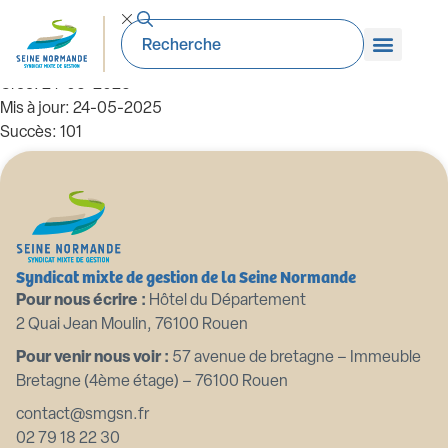
2022 01 06 DOB 2022
Taille du fichier: 39.20 KB
Créé: 24-05-2025
Mis à jour: 24-05-2025
Succès: 101
Télécharger
Aperçu
Syndicat mixte de gestion de la Seine Normande
Pour nous écrire :
Hôtel du Département
2 Quai Jean Moulin, 76100 Rouen
Pour venir nous voir :
57 avenue de bretagne – Immeuble
Bretagne (4ème étage) – 76100 Rouen
contact@smgsn.fr
02 79 18 22 30