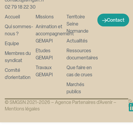
contact@smgsn.fr
02 79 18 22 30
Accueil
Missions
Territoire
Contact
Seine
Qui sommes-
Animation et
Normande
nous ?
accompagnement
GEMAPI
Actualités
Equipe
Etudes
Ressources
Membres du
GEMAPI
documentaires
syndicat
Travaux
Que faire en
Comité
GEMAPI
cas de crues
d’orientation
Marchés
publics
Su
© SMGSN 2021-2026 –
Agence Partenaires d’Avenir
–
n
Mentions légales