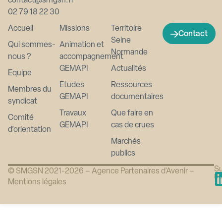
contact@smgsn.fr
02 79 18 22 30
Accueil
Missions
Territoire
Contact
Seine
Qui sommes-
Animation et
Normande
nous ?
accompagnement
GEMAPI
Actualités
Equipe
Etudes
Ressources
Membres du
GEMAPI
documentaires
syndicat
Travaux
Que faire en
Comité
GEMAPI
cas de crues
d’orientation
Marchés
publics
Su
© SMGSN 2021-2026 –
Agence Partenaires d’Avenir
–
n
Mentions légales