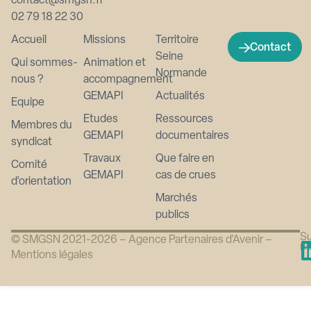
contact@smgsn.fr
02 79 18 22 30
Accueil
Missions
Territoire
Contact
Seine
Qui sommes-
Animation et
Normande
nous ?
accompagnement
GEMAPI
Actualités
Equipe
Etudes
Ressources
Membres du
GEMAPI
documentaires
syndicat
Travaux
Que faire en
Comité
GEMAPI
cas de crues
d’orientation
Marchés
publics
Su
© SMGSN 2021-2026 –
Agence Partenaires d’Avenir
–
n
Mentions légales