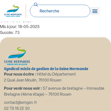
2021 02 03 compte de gestion 2020
Taille du fichier: 52.64 KB
Créé: 18-05-2025
Mis à jour: 18-05-2025
Succès: 73
Télécharger
Aperçu
Syndicat mixte de gestion de la Seine Normande
Pour nous écrire :
Hôtel du Département
2 Quai Jean Moulin, 76100 Rouen
Pour venir nous voir :
57 avenue de bretagne – Immeuble
Bretagne (4ème étage) – 76100 Rouen
contact@smgsn.fr
02 79 18 22 30