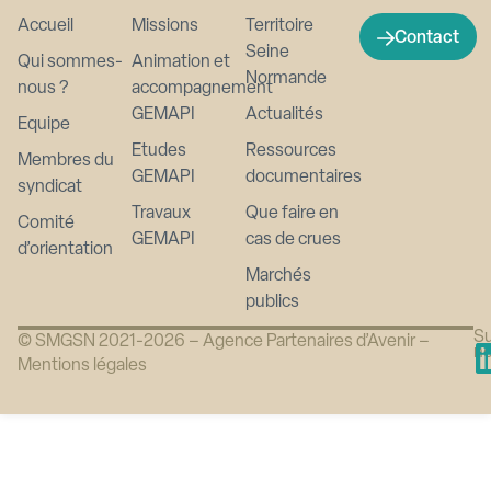
Accueil
Missions
Territoire
Contact
Seine
Qui sommes-
Animation et
Normande
nous ?
accompagnement
GEMAPI
Actualités
Equipe
Etudes
Ressources
Membres du
GEMAPI
documentaires
syndicat
Travaux
Que faire en
Comité
GEMAPI
cas de crues
d’orientation
Marchés
publics
Su
© SMGSN 2021-2026 –
Agence Partenaires d’Avenir
–
n
Mentions légales