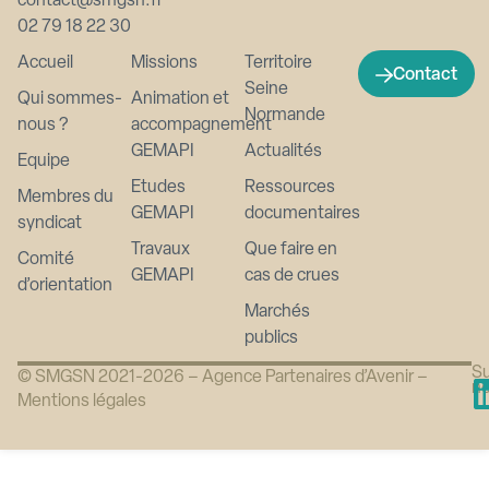
contact@smgsn.fr
02 79 18 22 30
Accueil
Missions
Territoire
Contact
Seine
Qui sommes-
Animation et
Normande
nous ?
accompagnement
GEMAPI
Actualités
Equipe
Etudes
Ressources
Membres du
GEMAPI
documentaires
syndicat
Travaux
Que faire en
Comité
GEMAPI
cas de crues
d’orientation
Marchés
publics
Su
© SMGSN 2021-2026 –
Agence Partenaires d’Avenir
–
n
Mentions légales